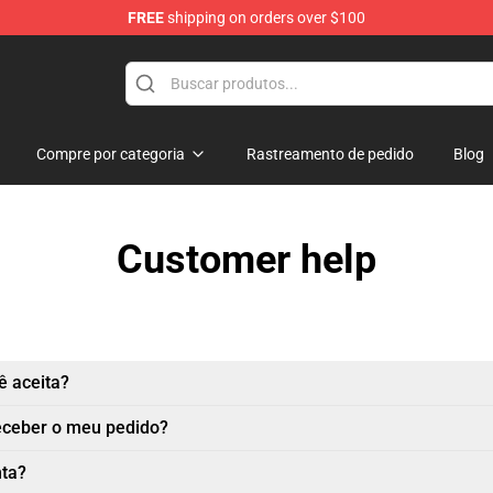
FREE
shipping on orders over $100
Compre por categoria
Rastreamento de pedido
Blog
Customer help
 aceita?
eceber o meu pedido?
nta?